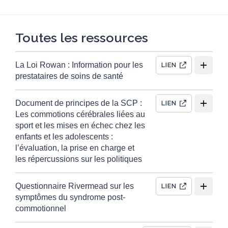
56
Total des ressources
1
Campagne
Toutes les ressources
3
Listes de vérifications
La Loi Rowan : Information pour les
LIEN
15
Liens externes
prestataires de soins de santé
3
Lignes directrices
Document de principes de la SCP :
LIEN
12
Guides
Les commotions cérébrales liées au
sport et les mises en échec chez les
3
Formations en ligne
enfants et les adolescents :
l’évaluation, la prise en charge et
1
Stratégie de retour au sport
les répercussions sur les politiques
6
Modèles
Questionnaire Rivermead sur les
LIEN
6
Outils
symptômes du syndrome post-
4
Vidéos
commotionnel