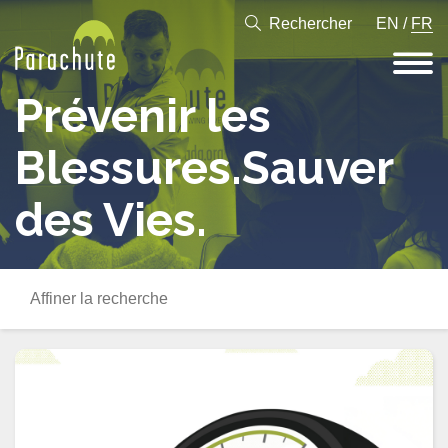
Rechercher
EN
/
FR
Prévenir les
Blessures.
Sauver
des Vies.
Affiner
la
recherche