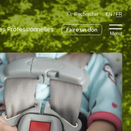
Rechercher
EN
/
FR
s Professionnelles
Faire un don
Menu