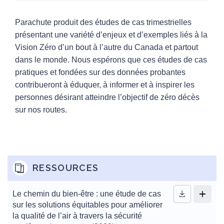
Collection : Vision Zéro
Parachute produit des études de cas trimestrielles
L’atelier pédestre de Vision Zéro
présentant une variété d’enjeux et d’exemples liés à la
Vision Zéro d’un bout à l’autre du Canada et partout
Articles de blogue
dans le monde. Nous espérons que ces études de cas
Études de cas
pratiques et fondées sur des données probantes
Infographies
contribueront à éduquer, à informer et à inspirer les
Cartographie Vision Zéro
personnes désirant atteindre l’objectif de zéro décès
Vidéos et webinaires
sur nos routes.
Répertoire des ressources de sécurité pour
les usagers vulnérables de la route (UVR)
Pourquoi adopter Vision Zéro
Faites partie du Réseau
RESSOURCES
Balado Changer pour de bon, pour de
meilleures routes
Le chemin du bien-être : une étude de cas
sur les solutions équitables pour améliorer
Ressources
11
la qualité de l’air à travers la sécurité