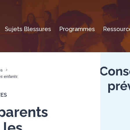
Sujets Blessures
Programmes
Ressource
es
es enfants
TES
parents
 les